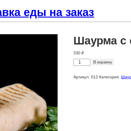
вка еды на заказ
Шаурма с 
330
₽
Количество
В корзину
товара
Шаурма
Артикул:
012
Категория:
Шаур
с
сосисками
большая