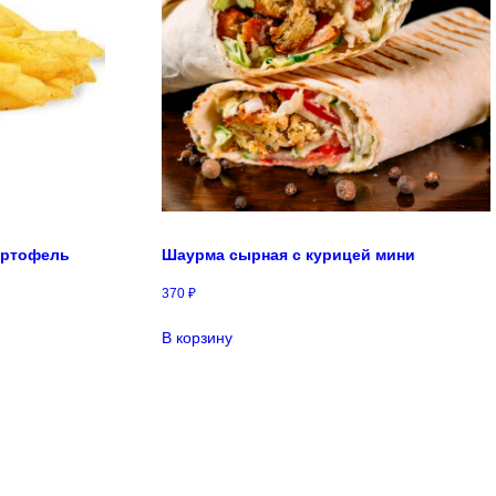
артофель
Шаурма сырная с курицей мини
370
₽
В корзину