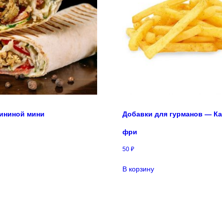
ининой мини
Добавки для гурманов — К
фри
50
₽
В корзину