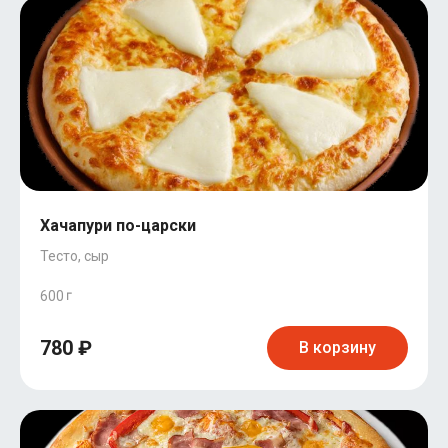
Хачапури по-царски
Тесто, сыр
600
780 ₽
В корзину