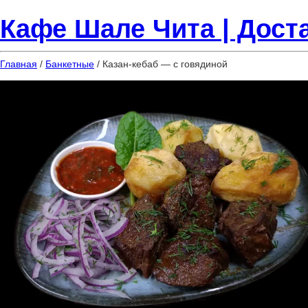
Кафе Шале Чита | Доста
Главная
/
Банкетные
/ Казан-кебаб — с говядиной