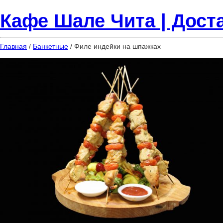
Кафе Шале Чита | Доста
Главная
/
Банкетные
/ Филе индейки на шпажках