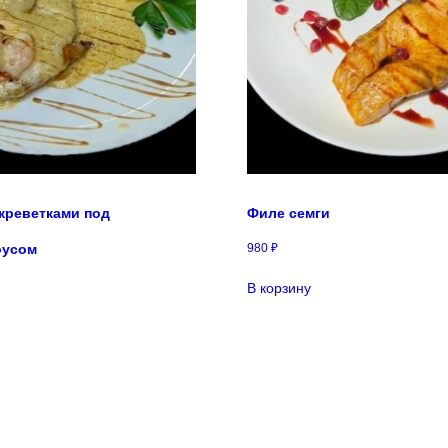
 креветками под
Филе семги
оусом
980
₽
В корзину