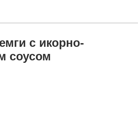
емги с икорно-
м соусом