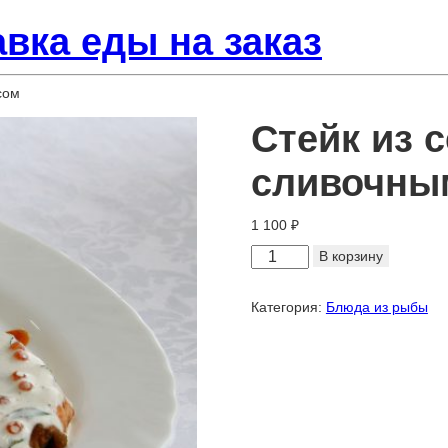
вка еды на заказ
сом
Стейк из с
сливочны
1 100
₽
Количество
В корзину
товара
Стейк
Категория:
Блюда из рыбы
из
семги
с
икорно-
сливочным
соусом