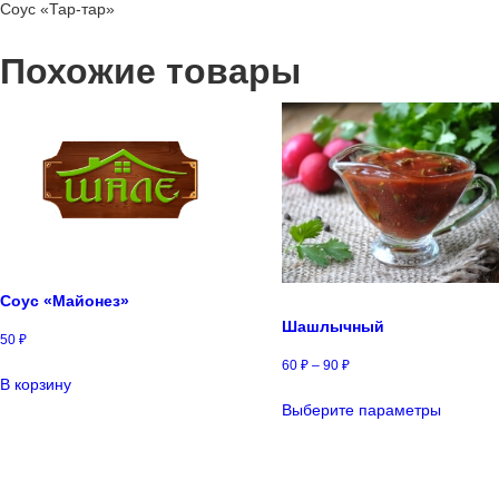
Соус «Тар-тар»
Похожие товары
Соус «Майонез»
Шашлычный
50
₽
60
₽
–
90
₽
В корзину
Этот
Выберите параметры
товар
имеет
несколь
вариаци