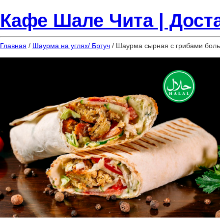
Кафе Шале Чита | Доста
Главная
/
Шаурма на углях/ Бртуч
/ Шаурма сырная с грибами бол