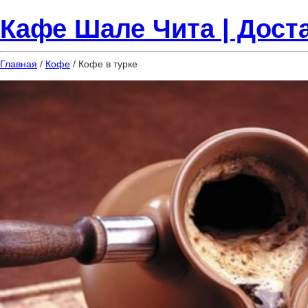
Кафе Шале Чита | Доста
Главная
/
Кофе
/ Кофе в турке