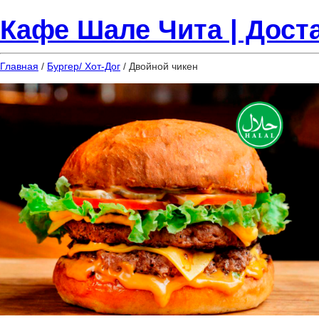
Кафе Шале Чита | Доста
Главная
/
Бургер/ Хот-Дог
/ Двойной чикен