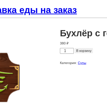
вка еды на заказ
Бухлёр с 
380
₽
Количество
В корзину
товара
Бухлёр
Категория:
Супы
с
говядиной