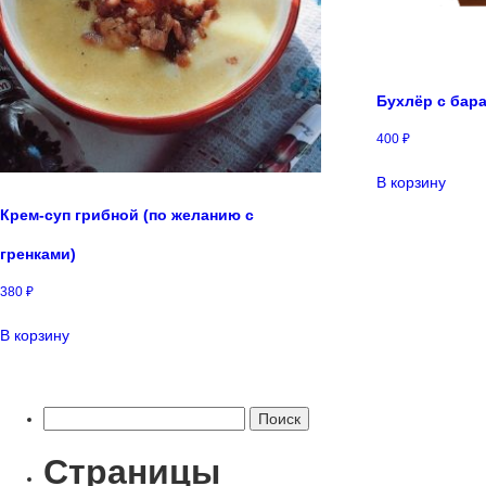
Бухлёр с бар
400
₽
В корзину
Крем-суп грибной (по желанию с
гренками)
380
₽
В корзину
Найти:
Страницы