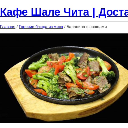
Кафе Шале Чита | Доста
Главная
/
Горячие блюда из мяса
/ Баранина с овощами