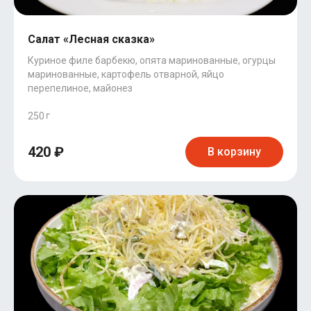
Салат «Лесная сказка»
Куриное филе барбекю, опята маринованные, огурцы
маринованные, картофель отварной, яйцо
перепелиное, майонез
250
420 ₽
В корзину