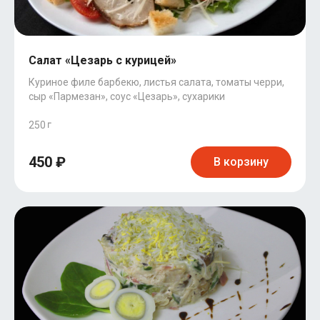
Салат «Цезарь с курицей»
Куриное филе барбекю, листья салата, томаты черри,
сыр «Пармезан», соус «Цезарь», сухарики
250
450 ₽
В корзину