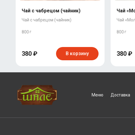
Чай с чабрецом (чайник)
Чай «Мо
Чай с чабрецом (чайник)
Чай «Мол
800
800
380 ₽
380 ₽
В корзину
Меню
Доставка