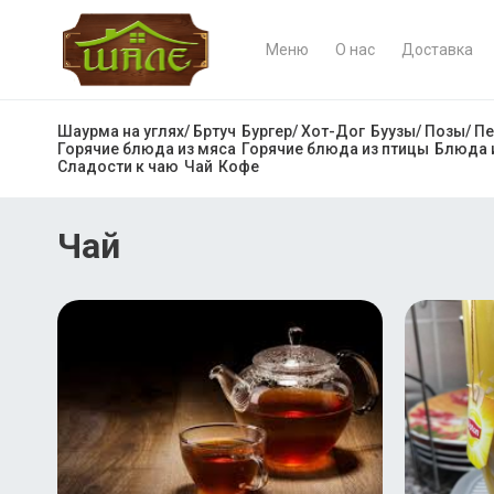
Меню
О нас
Доставка
Шаурма на углях/ Бртуч
Бургер/ Хот-Дог
Буузы/ Позы/ П
Горячие блюда из мяса
Горячие блюда из птицы
Блюда 
Сладости к чаю
Чай
Кофе
Чай