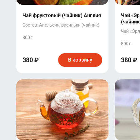
Чай фруктовый (чайник) Англия
Чай «Эр
(чайник
Состав: Апельсин, васильки (чайник)
Чай «Эрл
800
800
380 ₽
380 ₽
В корзину