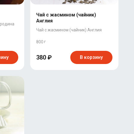
Чай с жасмином (чайник)
Англия
ородина
Чай с жасмином (чайник) Англия
800
380 ₽
зину
В корзину