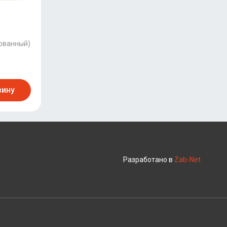
рованный)
зину
Разработано в
Zab-Net