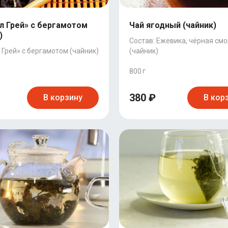
л Грей» с бергамотом
Чай ягодный (чайник)
)
Состав: Ежевика, чёрная см
 Грей» с бергамотом (чайник)
(чайник)
800
380 ₽
В корзину
В кор