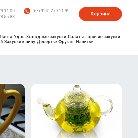
79 11 00
+7 (924) 279 11 99
Корзина
78 55 88
Паста
Удон
Холодные закуски
Салаты
Горячие закуски
еб
Закуски к пиву
Десерты/ Фрукты
Напитки